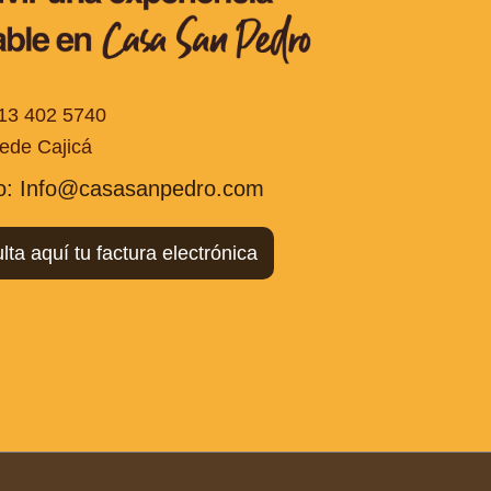
13 402 5740
ede Cajicá
o: Info@casasanpedro.com
ta aquí tu factura electrónica