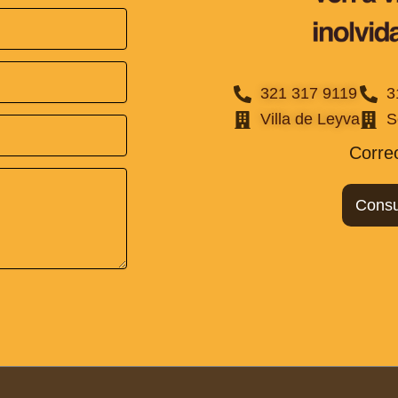
321 317 9119
3
Villa de Leyva
S
Corre
Consul