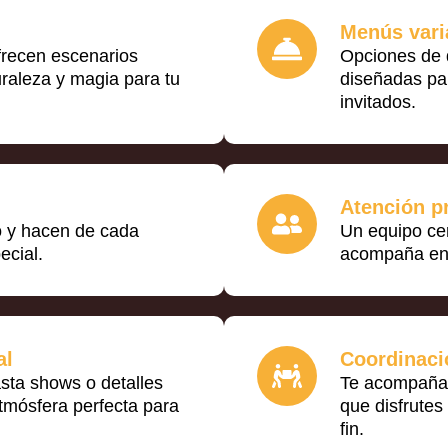
Menús vari
ofrecen escenarios
Opciones de 
raleza y magia para tu
diseñadas par
invitados.
Atención p
lo y hacen de cada
Un equipo cer
cial.
acompaña en 
al
Coordinaci
sta shows o detalles
Te acompañam
tmósfera perfecta para
que disfrutes
fin.