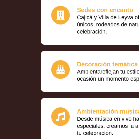
Sedes con encanto
Cajicá y Villa de Leyva 
únicos, rodeados de natu
celebración.
Decoración temática
Ambientareflejan tu esti
ocasión un momento espe
Ambientación music
Desde música en vivo ha
especiales, creamos la a
tu celebración.