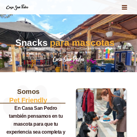
Ir
al
contenido
Snacks
para mascotas
En Casa San Pedro también pensamos en tu mascota para que tu experiencia sea
completa y ¡tu mascota sea feliz!
Somos
Pet Friendly
En Casa San Pedro
también pensamos en tu
mascota para que tu
experiencia sea completa y