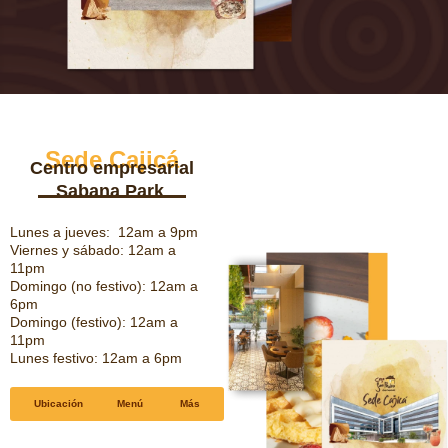
Sede Cajicá
Centro empresarial
Sabana Park
Lunes a jueves: 12am a 9pm
Viernes y sábado: 12am a
11pm
Domingo (no festivo): 12am a
6pm
Domingo (festivo): 12am a
11pm
Lunes festivo: 12am a 6pm
Ubicación
Menú
Más