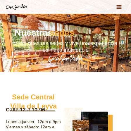
Ir
al
contenido
Nuestras
sedes
Visita nuestras sedes y vive una experiencia
culinaria inolvidable
Sede Central
Villa de Leyva
Calle 12 # 10-96
Lunes a jueves: 12am a 9pm
Viernes y sábado: 12am a